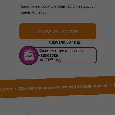
*Заполните форму, чтобы получить доступ
к калькулятору
Получить доступ
Скачали 397 раз
Комплект приказов для
кадровика
на 2025 год
Про
3390 материалов от экспертов-кадровиков
ло