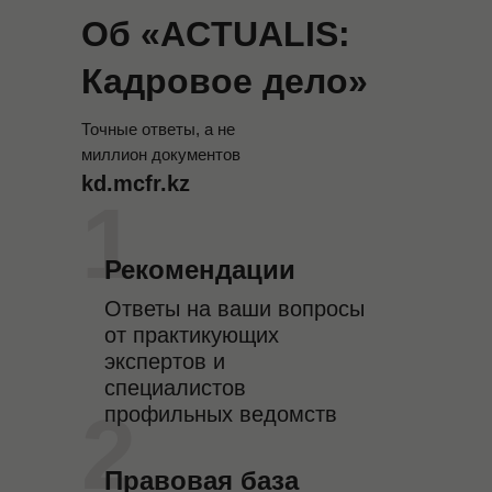
Об «ACTUALIS:
АКТУАЛЬНАЯ РЕДАКЦИЯ НА 16 МАЯ 2025
Какие приказы
Кадровое дело»
оформлять
Точные ответы, а не
кадровику летом.
миллион документов
kd.mcfr.kz
Навигатор по
1
образцам
Рекомендации
Ответы на ваши вопросы
Навигатор поможет быстро
от практикующих
подобрать образец безопасного
экспертов и
приказа под сезонную кадровую
специалистов
2
ситуацию. Узнаете, какие
профильных ведомств
формулировки в приказы лучше не
включать. Все образцы
Правовая база
протестированы на практике.