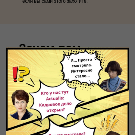
если вы сами этого захотите.
Зачем вам
нужна система
«ACTUALIS:
Кадровое дело»
Наша справочная система
экономит до
3-х часов
в