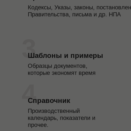
Кодексы, Указы, законы, постановле
Унифицированных форм приказов
Правительства, письма и др. НПА
в Казахстане нет, поэтому
составление этого документа
вызывает немало трудностей у
3
кадровиков. В рекомендации
показали на примерах, как
Шаблоны и примеры
правильно оформить приказ, чтобы
ничего не нарушить.
Образцы документов,
которые экономят время
Оплачиваемый
4
трудовой отпуск
Справочник
Производственный
Независимо от того,
календарь, показатели и
предоставляется полный отпуск
прочее.
или по частям – в приказе о