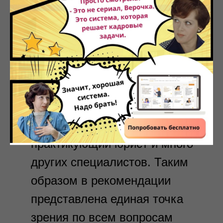
день, а количество
нарушений и штрафов
снизится минимум
в 2 раза.
Над каждой рекомендацией
работает несколько авторов:
кадровый специалист,
практикующий юрист и много
других специалистов. Таким
образом в рекомендации
представлена единая точка
зрения по всем вопросам