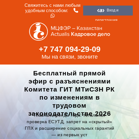
Свяжитесь с нами любым
удобным способом:
Вход и
регистрация
+7 747 094-29-09
Мы на связи, звоните
Бесплатный прямой
эфир с разъяснениями
Комитета ГИТ МТиСЗН РК
по изменениям в
трудовом
законодательстве 2026
Главные тренды года: тотальная
проверка ЕСУТД, запрет на «скрытый»
ГПХ и расширение социальных гарантий
— из первых уст