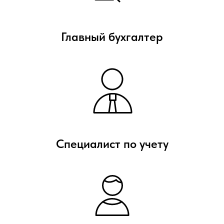
Главный бухгалтер
Присоединяйтесь к
вебинару и получайте
официальный
сертификат
Обучение онлайн с
практическими кейсами:
смотрите вебинар и
оформляйте сертификат за
Специалист по учету
пару кликов