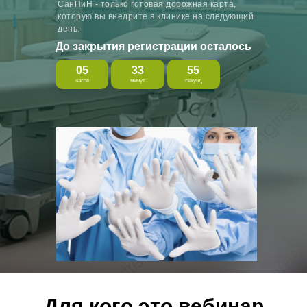
СанПиН - только готовая дорожная карта,
которую вы внедрите в клинике на следующий
день.
До закрытия регистрации осталось
05
33
54
часов
минут
секунд
Для кого это вебинар